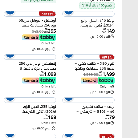
خصم 100 ريال أو 10%
39% OFF
نوكيا 215، الجيل الرابع
أوكيتيل - موبايل سي59
(2024)، ثنائي الشريحة،
برو، 256 جيجابايت سعة
395
149
أسود
الذاكرة الداخلية أزرق
00
.
00
.
649.00
SAR
SAR
اليوم 10:00 ص
Only 3 left
اليوم 10:00 ص
6% OFF
هونر X9D – هاتف ذكي –
إنفينيكس نوت إيدج، 256
سعة 256 جيجابايت وذاكرة
جيجابايت ذاكرة داخلية، 8
1,099
1,499
12 جيجابايت – الجيل
جيجابايت سعة الرام، يدعم
00
.
00
.
1,599.00
SAR
SAR
الخامس 5G – تقنية الذكاء
الجيل الخامس، لانتانا
الاصطناعي – أسود
Only 1 left
Only 1 left
اليوم 10:00 ص
اليوم 10:00 ص
بريف – هاتف تقليدي
نوكيا 235، الجيل الرابع
B105 – 4G – شريحتين –
(2024)، ثنائي الشريحة،
169
79
بطارية 1000 مللي أمبير –
أسود
00
.
00
.
SAR
SAR
شحن Type-C
اليوم 10:00 ص
Only 2 left
اليوم 10:00 ص
7% OFF