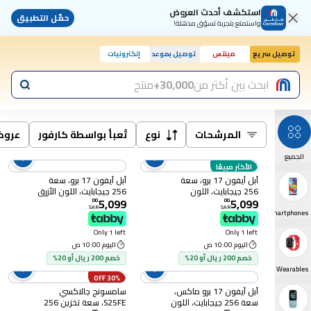
استكشف أحدث العروض
حمّل التطبيق
واستمتع بتجربة تسوّق مذهلة!
توصيل سريع
مينتس
توصيل بموعد
إلكترونيات
اليوم, 10:00 ص
ابحث بين أكثر من
30,000+
منتج
المرشحات
نوع
تُعبأ بواسطة كارفور
عرو
الجميع
الأكثر مبيعًا
آبل آيفون 17 برو، سعة
آبل آيفون 17 برو، سعة
256 جيجابايت، اللون
256 جيجابايت، اللون الأزرق
5,099
5,099
الفضي، يدعم شبكات الجيل
الداكن، يدعم شبكات الجيل
00
.
00
.
SAR
SAR
الخامس (5G)
الخامس (5G)
Smartphones
Only 1 left
Only 1 left
اليوم 10:00 ص
اليوم 10:00 ص
خصم 200 ريال أو 20%
خصم 200 ريال أو 20%
Smart Watches & Wearables
30% OFF
آبل آيفون 17 برو ماكس،
سامسونج جالاكسي
سعة 256 جيجابايت، اللون
S25FE، سعة تخزين 256