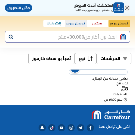
استكشف أحدث العروض
حمّل التطبيق
واستمتع بتجربة تسوّق مذهلة!
توصيل سريع
مينتس
توصيل بموعد
إلكترونيات
اليوم, 10:00 ص
ابحث بين أكثر من
30,000+
منتج
المرشحات
نوع
تُعبأ بواسطة كارفور
صافي حماية من الرمال،
لون بيج
8
00
.
SAR
Only 4 left
اليوم 10:00 ص
ابقى على تواصل معنا