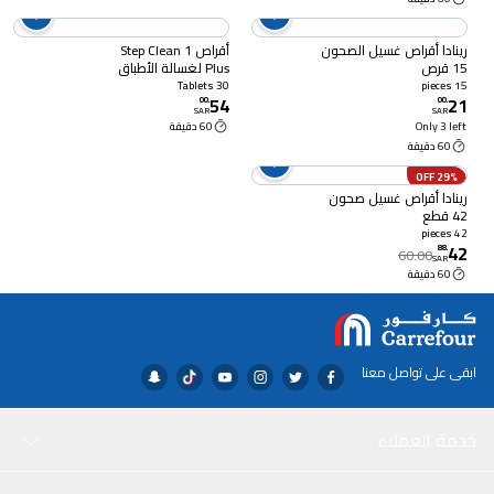
رينادا أقراص غسيل الصحون
أقراص 1 Step Clean
15 قرص
Plus لغسالة الأطباق
الأوتوماتيكية برائحة
30 Tablets
15 pieces
54
21
الليمون 30 كبسولة
00
.
00
.
SAR
SAR
Only 3 left
60 دقيقة
60 دقيقة
29% OFF
رينادا أقراص غسيل صحون
42 قطع
42 pieces
42
88
.
60.00
SAR
60 دقيقة
ابقى على تواصل معنا
خدمة العملاء