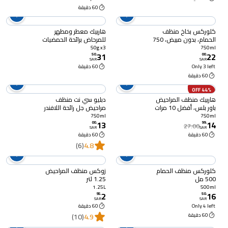
60 دقيقة
كلوركس بخاخ منظف
هاربيك معطر ومطهر
الحمام، بدون مبيض، 750
للمرحاض برائحة الحمضيات
مل
3 × 50 جرام
50g x3
750ml
31
22
50
.
00
.
SAR
SAR
Only 3 left
60 دقيقة
60 دقيقة
44% OFF
هاربيك منظف المراحيض
دبليو سي نت منظف
باور بلس، أفضل 10 مرات
مراحيض جل رائحة اللافندر
من المبيضات، يقتل 99.9%
750 مل
750ml
750ml
13
14
من الجراثيم، عطر الزهور،
00
.
99
.
27.00
SAR
SAR
750 مل
60 دقيقة
60 دقيقة
(6)
4.8
كلوركس منظف الحمام
زوكس منظف المراحيض
500 مل
1.25 لتر
1.25L
500ml
2
16
95
.
50
.
SAR
SAR
Only 4 left
60 دقيقة
60 دقيقة
4.9
(10)