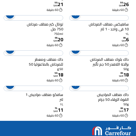
21
26
50
.
50
.
SAR
SAR
60 دقيقة
60 دقيقة
سانفيكس منظف المرحاض
توتال كير منظف مرحاض
10 في واحد - 1 لتر
750 مل
750ml
1L
20
6
00
.
00
.
SAR
SAR
60 دقيقة
60 دقيقة
داك بلوك منظف المرحاض
داك منظف ومعطر
برائحة اللافندر 50 جم تأثير
للمرحاض بالماغنوليا 50
مضاد للترسبات الكلسية
جرام
50 g
50g
18
18
50
.
00
.
SAR
SAR
60 دقيقة
60 دقيقة
داك منظف المراحيض
سافكو منظف مراحيض 1
القوة الزرقاء 50 جرام
لتر
1L
50g
11
17
75
.
00
.
SAR
SAR
60 دقيقة
60 دقيقة