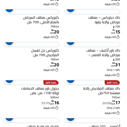
SAR
SAR
60 دقيقة
60 دقيقة
داك ديلوكس – منظف
كلوركس منظف المرحاض
مرحاض برائحة زهرة
بالعطر الأصلي، 709 مل
الماغنوليا – عبوتان – 100
709ml
100 g
20
15
جرام
00
.
75
.
SAR
SAR
60 دقيقة
60 دقيقة
داك باور أكتيف – منظف
كلوركس جل لغسل
مرحاض برائحة اللافندر –
المراحيض 709 مل
عبوة رباعية – 200 جرام
709ml
200 g
20
31
00
.
50
.
SAR
SAR
Only 1 left
60 دقيقة
60 دقيقة
50% OFF
12% OFF
داك منظف المراحيض رائحة
ديتول باور منظف الحمامات
منعشة 750مل
لإزالة 100٪ من عفن
الصابون (يقتل 99.9٪ من
500ml
750ml
16
17
الجراثيم) ، زجاجة بزناد لإطلاق
99
.
58
.
33.75
20.00
SAR
SAR
الرذاذ - 500 ملل
Only 2 left
60 دقيقة
60 دقيقة
أكونومي 101 منظف
هاربيك بلو باور 6 منظف