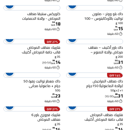
60 دقيقة
60 دقيقة
داك بلو ووتر – صابون
كلوركس سنتيقا منظف
تواليت بالأوكالبتوس – 100
المرحاض - برائحة الحمضيات
18
جرام
- 709 مل
50
.
100 g
SAR
15
75
.
60 دقيقة
SAR
60 دقيقة
27% OFF
داك باور أكتيف – منظف
هاربيك منظف المرحاض
مرحاض برائحة الصنوبر –
قالب حافة المرحاض أكتيڤ
عبوة رباعية – 200 جرام
فريش برائحة الزهور 35 جرام
35 g
200 g
14
31
99
.
50
.
20.50
SAR
SAR
60 دقيقة
60 دقيقة
14% OFF
داك منظف المراحيض
داك معطر تواليت زهرة 50
(برائحة الماغنوليا) 150جرام
جرام + ماغنوليا مجاني
50G
50g x2 +1
23
31
25
.
88
.
36.95
SAR
SAR
60 دقيقة
60 دقيقة
27% OFF
27% OFF
هاربيك منظف المرحاض
هاربيك فيروزي باور 6
قالب حافة المرحاض أكتيڤ
منظف المرحاض
برائحة أمواج مياه الأزهار
الأوتوماتيكي برائحة الواحة
35 g
35 g
14
14
الزرقاء 35 جرام
الإستوائية 35 جرام
99
.
99
.
20.50
20.50