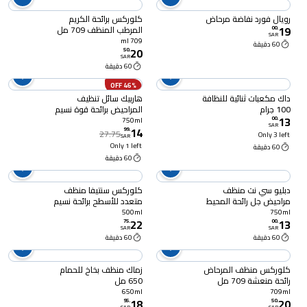
رويال فورد نفاضة مرحاض
كلوركس برائحة الكريم
19
المرطب المنظف 709 مل
00
.
SAR
709 ml
60 دقيقة
20
50
.
SAR
60 دقيقة
46% OFF
داك مكعبات ثنائية للنظافة
هاربيك سائل تنظيف
100 جرام
المراحيض برائحة قوة نسيم
13
الربيع 750 مل
00
.
750ml
SAR
14
99
.
27.75
Only 3 left
SAR
Only 1 left
60 دقيقة
60 دقيقة
دبليو سي نت منظف
كلوركس سنتيفا منظف
مراحيض جل رائحة المحيط
متعدد للأسطح برائحة نسيم
750 مل
البحر الأحمر 500 مل – بدون
500ml
750ml
22
13
مبيض – يقضي على 99.9٪
75
.
00
.
SAR
SAR
من الفيروسات والبكتيريا
60 دقيقة
60 دقيقة
كلوركس منظف المرحاض
زماك منظف بخاخ للحمام
رائحة منعشة 709 مل
650 مل
650ml
709ml
18
20
95
.
50
.