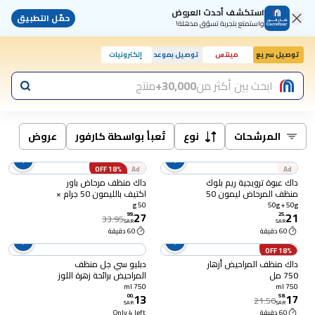
استكشف أحدث العروض
حمّل التطبيق
واستمتع بتجربة تسوّق مذهلة!
توصيل سريع
مينتس
توصيل بموعد
إلكترونيات
ابحث بين أكثر من
30,000+
منتج
المرشحات
نوع
تُعبأ بواسطة كارفور
عروض
18% OFF
Ad
Ad
داك عبوة ترويجية ريم بلوك
داك منظف مرحاض باور
منظف المرحاض ليمون 50
اكتيف بالليمون 50 جرام ×
جرام + لافندر 50 جرام
2 + 1 مجاناً
50 g
50g + 50g
27
21
99
.
25
.
33.95
SAR
SAR
60 دقيقة
60 دقيقة
18% OFF
داك منظف المراحيض أزهار
دبليو سي جل منظف
750 مل
المراحيض برائحة زهرة اللوز
750 مل
750 ml
750 ml
13
17
00
.
58
.
21.50
SAR
SAR
60 دقيقة
Only 4 left