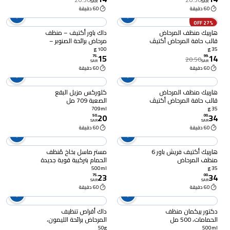
SAR
SAR
60 دقيقة
60 دقيقة
27% OFF
هاربيك منظف المرحاض
داك باور أكتيف – منظف
قالب حافة المرحاض أكتيڤ
مرحاض برائحة الصنوبر –
فريش برائحة غابات الصنوبر
عرض ثنائي – 100 جرام
100 g
35 g
15
14
35 جرام
75
.
99
.
20.50
SAR
SAR
60 دقيقة
60 دقيقة
هاربيك منظف المرحاض
كلوركس مزيل البقع
قالب حافة المرحاض أكتيڤ
الصعبة 709 مل
فريش برائحة غابات الصنوبر
709ml
35 g
20
34
35 جرام
50
.
00
.
SAR
SAR
60 دقيقة
60 دقيقة
هاربيك أكتيف فريش باور 6
مستر ماسل بخاخ مُنظف
منظف المرحاض
الحمام بتركيبة قوية جديدة
الأوتوماتيكي برائحة
لإزالة رواسب الصابون، 500
500ml
35 g
23
34
الحمضيات 35 جرام × 2
مل
75
.
00
.
SAR
SAR
60 دقيقة
60 دقيقة
دكتور بيكمان منظف
داك أقراص تنظيف
الحمامات، 500 مل
المرحاض برائحة الليمون،
50جرام
50g
500ml