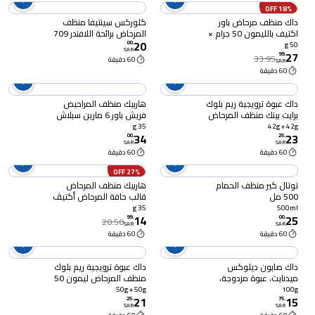
18% OFF
داك منظف مرحاض باور
كلوركس سينتيفا منظف
اكتيف بالليمون 50 جرام ×
المرحاض برائحة اللافندر 709
20
2 + 1 مجاناً
مل
00
.
50 g
SAR
27
99
.
33.95
60 دقيقة
SAR
60 دقيقة
داك عبوة ترويجية ريم بلوك
هاربيك منظف المراحيض
برايت بينك منظف المرحاض
فريش باور 6 مارين سبلاش
مطر الربيع 42 جرام + نسيم
35 جرام × 2
35 g
42g + 42g
34
23
المحيط 42 جرام
00
.
25
.
SAR
SAR
60 دقيقة
60 دقيقة
27% OFF
توتال كير منظف الحمام
هاربيك منظف المرحاض
500 مل
قالب حافة المرحاض أكتيڤ
فريش برائحة الحمضيات
35 g
500ml
14
25
المتلألئة ، 35 جم
99
.
00
.
20.50
SAR
SAR
60 دقيقة
60 دقيقة
داك صابون ديلوكس
داك عبوة ترويجية ريم بلوك
ميدنايت، عبوة مزدوجة،
منظف المرحاض ليمون 50
100 جرام
جرام + لافندر 50 جرام
50g + 50g
100g
21
15
25
.
75
.
SAR
SAR