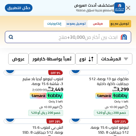
استكشف أحدث العروض
حمّل التطبيق
واستمتع بتجربة تسوّق مذهلة!
توصيل سريع
مينتس
توصيل بموعد
إلكترونيات
اليوم, 10:00 ص
ابحث بين أكثر من
30,000+
منتج
المرشحات
نوع
تُعبأ بواسطة كارفور
عروض
9% OFF
ماكبوك نيو 13 بوصة، 512
لابتوب لينوفو آيديا باد سليم
جيجابايت ذاكرة داخلية
3، شاشة 15.6 بوصة،
2,449
3,299
(MHFC4AB/A)
معالج Core i5-13420h،
00
.
00
.
2,689.00
SAR
SAR
ذاكرة وصول عشوائي 8
جيجابايت، قرص صلب SSD
Only 3 left
Only 1 left
بسعة 512 جيجابايت، معالج
اليوم 10:00 ص
اليوم 10:00 ص
رسومات Intel Iris Xe، نظام
تشغيل DOS بدون ويندوز،
خصم 200 ريال أو 20%
خصم 200 ريال أو 20%
لون رمادي عاصف،
28% OFF
23% OFF
(83em00bqad)
لينوفو لابتوب 15.6 بوصة،
اتش بي لابتوب 15.6
512 جيجابايت SSD، 8
بوصة، 512 جيجابايت SSD، 8