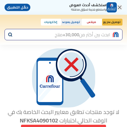
استكشف أحدث العروض
حمّل التطبيق
واستمتع بتجربة تسوّق مذهلة!
توصيل سريع
مينتس
توصيل بموعد
إلكترونيات
اليوم, 10:00 ص
ابحث بين أكثر من
30,000+
منتج
لا توجد منتجات تطابق معايير البحث الخاصة بك في
الوقت الحالي.اختبارات
NFKSA4090102