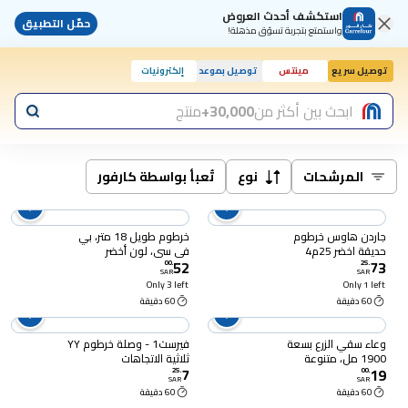
استكشف أحدث العروض
حمّل التطبيق
واستمتع بتجربة تسوّق مذهلة!
توصيل سريع
مينتس
توصيل بموعد
إلكترونيات
ابحث بين أكثر من
30,000+
منتج
المرشحات
نوع
تُعبأ بواسطة كارفور
جاردن هاوس خرطوم
خرطوم طويل 18 متر، بي
حديقة اخضر 25م4
في سي، لون أخضر
52
73
00
.
25
.
SAR
SAR
Only 3 left
Only 1 left
60 دقيقة
60 دقيقة
وعاء سقي الزرع بسعة
فيرست1 - وصلة خرطوم YY
1900 مل، متنوعة
ثلاثية الاتجاهات
7
19
25
.
00
.
SAR
SAR
60 دقيقة
60 دقيقة