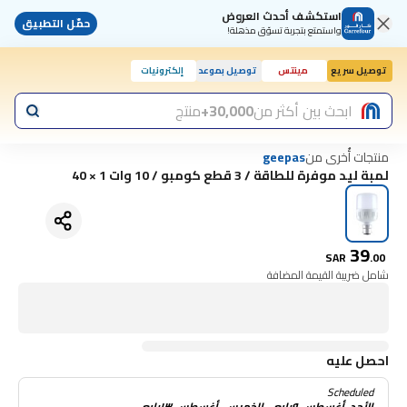
استكشف أحدث العروض
حمّل التطبيق
واستمتع بتجربة تسوّق مذهلة!
توصيل سريع
مينتس
توصيل بموعد
إلكترونيات
اليوم, 10:00 ص
ابحث بين أكثر من
30,000+
منتج
منتجات أُخرى من
geepas
لمبة ليد موفرة للطاقة / 3 قطع كومبو / 10 وات 1 × 40
39
SAR
.
00
شامل ضريبة القيمة المضافة
احصل عليه
Scheduled
الأحد, أغسطس ٩رابع - الخميس, أغسطس ١٣رابع