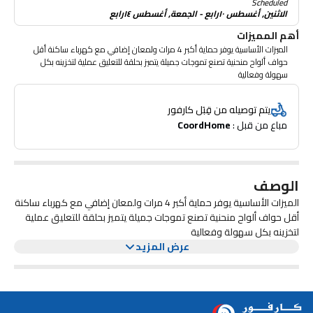
Scheduled
الاثنين, أغسطس ١٠رابع - الجمعة, أغسطس ١٤رابع
أهم المميزات
الميزات الأساسية يوفر حماية أكبر 4 مرات ولمعان إضافي مع كهرباء ساكنة أقل
حواف ألواح منحنية تصنع تموجات جميلة يتميز بحلقة للتعليق عملية لتخزينه بكل
سهولة وفعالية
يتم توصيله من قِبَل كارفور
مباع من قبل : 
CoordHome
الوصف
الميزات الأساسية يوفر حماية أكبر 4 مرات ولمعان إضافي مع كهرباء ساكنة
أقل حواف ألواح منحنية تصنع تموجات جميلة يتميز بحلقة للتعليق عملية
لتخزينه بكل سهولة وفعالية
عرض المزيد