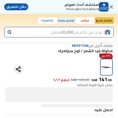
استكشف أحدث العروض
حمّل التطبيق
واستمتع بتجربة تسوّق مذهلة!
توصيل سريع
مينتس
توصيل بموعد
إلكترونيات
ابحث بين أكثر من
30,000+
منتج
منتجات أُخرى من
KRYPTON
مكواة فرد الشعر / لوح سيراميك
17% عن
141
169.00
SAR
خصم 17%
SAR
.
00
شامل ضريبة القيمة المضافة
احصل عليه