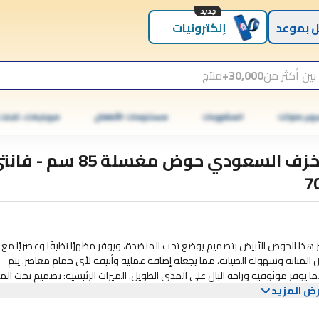
جديد
 بموعد
إلكترونيات
بين أكثر من
30,000+
منتج
وبر ماركت
المشروبات
مستلزمات الأطفال
موبايلات، تابلت
الخزف السعودي حوض مغسلة 85 سم - ف
7
يق لحمامك. يتميز هذا الحوض الأبيض بتصميم يوضع تحت المنضدة، ويوفر مظهرًا نظيفًا وعصريًا مع 
7 من مواد عالية الجودة لضمان المتانة وسهولة الصيانة، مما يجعله إضافة عملية وأنيقة لأي حمام معاصر. يتم
استكمال اللون الأبيض الكلاسيكي والحجم الكبير بضمان لمدة 10 سنوات، مما يوفر موثوقية وراحة البال على المدى الط
ض المزيد
نهائية بيضاء أنيقة لمظهر خالد ومتعدد الاستخدامات بناء متين لأداء دائم سه
التنظيف والصيانة ضمان لمدة 10 سنوات لضمان الجودة والمتانة قم بترقية حمامك باستخدام حوض الحائط Vanity 700 الذي يمزج بين التصميم الم