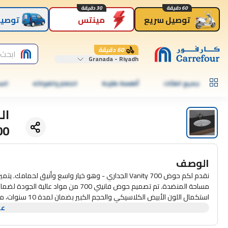
60 دقيقة
30 دقيقة
توصيل سريع
مينتس
توصيل
60 دقيقة
ابحث 
Granada - Riyadh
جميع الفئات
أطعمة طازجة
الخضار والفواكه
الس
00
الوصف
نقدم لكم حوض Vanity 700 الجداري - وهو خيار واسع وأن
مساحة المنضدة. تم تصميم حوض فانيتي 00
عر
للحصول على مظهر أنيق وموفر للمساحة حجم كبير لمساحة غسيل واسعة لمسة 