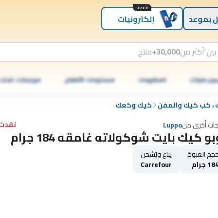
جديد
 بموعد
إلكترونيات
بين أكثر من
30,000+
منتج
وبر ماركت
المشروبات
مستلزمات الأطفال
موبايلات، تابلت
 ، كب كيك والمفن
كيك وكعك
نفدت 
جات أُخرى من
Luppo
بو كيك بايت شوكولاته غامقه 184 جرام
جم العبوة
يباع ويُشحن
18 جرام
Carrefour