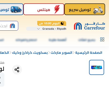
توصيل سريع
مينتس
توصيل
اليوم, 10:00 ص
ابحث 
Granada - Riyadh
جميع الفئات
أطعمة طازجة
الخضار والفواكه
الس
الصفحة الرئيسية
السوبر ماركت
بسكويت، كراكرز وكيك
الكعك
منت
لو
ح
4