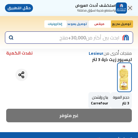
استكشف أحدث العروض
حمّل التطبيق
واستمتع بتجربة تسوّق مذهلة!
توصيل سريع
مينتس
توصيل بموعد
إلكترونيات
ابحث بين أكثر من
30,000+
منتج
نفدت الكمية
منتجات أُخرى من
Lesieur
ليسيور زيت ذرة 3 لتر
حجم العبوة
يباع ويُشحن
3 لتر
Carrefour
غير متوفر