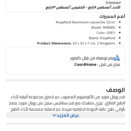
Scheduled
الأحد, أغسطس ٩رابع - الخميس, أغسطس ١٣رابع
أهم المميزات
Royalford Aluminium casserole 32cm
Model: RF8600
Color: GREY
Brand: Royalford
Product Dimensions:
‎32 x 32 x 7 cm, 2 Kilograms
يتم توصيله من قِبَل كارفور
مباع من قبل : 
CoordHome
الوصف
قدر رويال فورد من الألومنيوم المصبوب غير لاصق مجموعة أنيقة لأداء
الطبخ الفائق. عززي مطبخك مع قدر ستانليس ستيل من رويال فورد، يتميز
بأواني طبخ عالية الجودة احترافية فريدة غير لاصقة مصممة لأداء الطبخ
عرض المزيد
الأمثل في المنزل. استمتع بالوجبات دون التصاق الطعام بالمقلاة أثناء
الطهي. مع كمية أقل من الزيوت أو البقايا، فهي سهلة التنظيف مما
يجعلها مثالية للطهاة النشيطين والمطابخ المزدحمة. قالب من قطعة