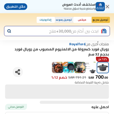
استكشف أحدث العروض
حمّل التطبيق
واستمتع بتجربة تسوّق مذهلة!
توصيل سريع
مينتس
توصيل بموعد
إلكترونيات
اليوم, 10:00 ص
ابحث بين أكثر من
30,000+
منتج
منتجات أُخرى من
Royalford
رويال فورد كسرولة من الالمنيوم المصبوب من رويال فورد
بحجم 32 سم
12% عن
700
791.21
SAR
خصم 12%
SAR
.
00
شامل ضريبة القيمة المضافة
احصل عليه
التوصيل مجاني