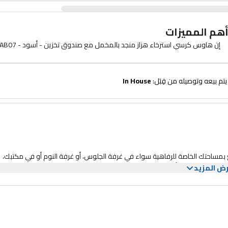
هم المميزات
إن هاوس كرسي استرخاء هزاز منجد بالمخمل مع صندوق تخزين - أسود - AB07
وتوصيله من قِبَل: 
In House
متع بمساحتك الخاصة للرفاهية سواء في غرفة الجلوس، أو غرفة النوم أو في مكتبك،
ي غرفة الجلوس أو غرفة الضيوف.
ض المزيد
لية مريحة.
عد عملك، حان وقت الاسترخاء والتمدد.
ريقة حركة الكرسي، كل ما عليك هو اختيار اللون وحركة الكرسي من الخيارات أعلاه،