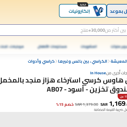
جديد
 بموعد
إلكترونيات
بين أكثر من
30,000+
منتج
وبر ماركت
المشروبات
مستلزمات الأطفال
موبايلات، تابلت
المعيشة
الكراسي ، بين باغس وغيرها
كراسي وأدوات
جات أُخرى من
In House
 هاوس كرسي استرخاء هزاز منجد بالمخمل
دوق تخزين - أسود - AB07
عن
1,169
.
SAR
1,379.00
SAR
خصم 15%
 ضريبة القيمة المضافة