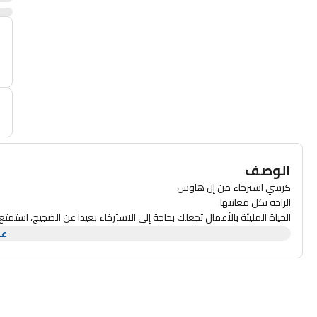
أ
 يتم بيعه 
الوصف
كرسي استرخاء من إن هاوس
الراحة بكل معانيها
الحياة المليئة بالأعمال تجعلك بحاجة إلى الاسترخاء بعيدا عن الضجيج، است
يمكنك وضع كرسي واحد مخصص لك، أو عدة كراسي لتُشكلي طقما كاملا ف
عر
سيصبح للقراءة أو تصفح الجوال طعما مختلفا، يمكنك الآن تأسيس سينما منز
أنت على بعد خطوات من الحصول على كرسي استرخاء يمنحك شعورًا بالراحة ب
لنساعدك في شرح الخيارات المتوفرة، لتتمكن من اختيار النوع الذي يناسبك.
جميع أنواع كراسي الاسترخاء في إن هاوس تتوفر بعدة ألوان، وعدة خيارات لط
وسنقوم فيما يلي بشرح كل هذه الخيارات.