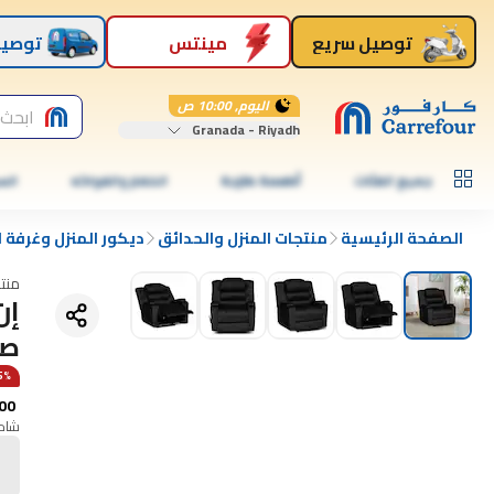
توصيل سريع
مينتس
توصيل
اليوم, 10:00 ص
ابحث 
Granada - Riyadh
جميع الفئات
أطعمة طازجة
الخضار والفواكه
الس
الصفحة الرئيسية
منتجات المنزل والحدائق
ديكور المنزل وغرفة 
منت
إن
صن
15% 
00
شامل