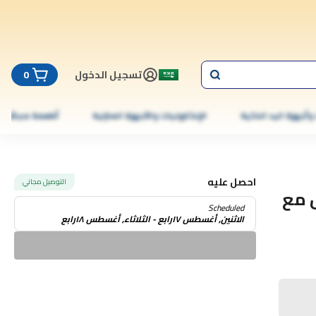
تسجيل الدخول
0
 وأجهزة اليد الذكية
الإلكترونيات والأجهزة المنزلية
أطعمة مجمّدة
احصل عليه
التوصيل مجاني
 مع
Scheduled
الاثنين, أغسطس ١٧رابع - الثلاثاء, أغسطس ١٨رابع