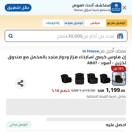
استكشف أحدث العروض
حمّل التطبيق
واستمتع بتجربة تسوّق مذهلة!
توصيل سريع
مينتس
توصيل بموعد
إلكترونيات
اليوم, 10:00 ص
ابحث بين أكثر من
30,000+
منتج
منتجات أُخرى من
In House
إن هاوس كرسي استرخاء هزاز ودوار منجد بالمخمل مع صندوق
تخزين - أسود - AB07
16% عن
1,199
1,419.00
SAR
خصم 16%
SAR
.
00
شامل ضريبة القيمة المضافة
احصل عليه
التوصيل مجاني