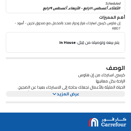
Scheduled
الثلاثاء, أغسطس ١٨رابع - الأربعاء, أغسطس ١٩رابع
أهم المميزات
إن هاوس كرسي استرخاء هزاز ودوار منجد بالمخمل مع صندوق تخزين - أسود -
AB07
 يتم بيعه وتوصيله من قِبَل: 
In House
الوصف
كرسي استرخاء من إن هاوس
الراحة بكل معانيها
الحياة المليئة بالأعمال تجعلك بحاجة إلى الاسترخاء بعيدا عن الضجيج،
استمتع بمساحتك الخاصة للرفاهية سواء في غرفة الجلوس، أو غرفة النوم
عرض المزيد
أو في مكتبك، يمكنك وضع كرسي واحد مخصص لك، أو عدة كراسي
لتُشكلي طقما كاملا في غرفة الجلوس أو غرفة الضيوف.
سيصبح للقراءة أو تصفح الجوال طعما مختلفا، يمكنك الآن تأسيس سينما
منزلية مريحة.
أنت على بعد خطوات من الحصول على كرسي استرخاء يمنحك شعورًا
بالراحة بعد عملك، حان وقت الاسترخاء والتمدد.
لنساعدك في شرح الخيارات المتوفرة، لتتمكن من اختيار النوع الذي يناسبك.