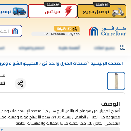
60 دقيقة
30 دقيقة
توصيل سريع
مينتس
توصيل
60 دقيقة
ابحث 
Granada - Riyadh
جميع الفئات
أطعمة طازجة
الخضار والفواكه
الس
الصفحة الرئيسية
منتجات المنزل والحدائق
التخييم، الشواء وغير
منت
سوم
الوصف
أسياخ الخيزران من سوماجيك باللون البيج هي خيار متعدد الإستخدامات وصديق
مصنوعة من الخيزران الطبيعي بنسبة 100%، هذه
التقديمي الخاص بك، مما يجعله مثاليًا للحفلات والمناسبات الخاصة.
بطول 25 بوصة، توفر هذه الأسياخ مساحة واسعة لجميع مكوناتك. سواء 
عر