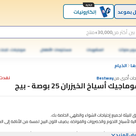
جديد
 بموعد
إلكترونيات
بين أكثر من
30,000+
منتج
وبر ماركت
المشروبات
مستلزمات الأطفال
موبايلات، تابلت
ها
الخيام
نفدت 
جات أُخرى من
Bestway
اجيك أسياخ الخيزران 25 بوصة - بيج
 للبيئة لجميع إحتياجات الشواء والطهي الخاصة بك.
 الأسياخ قوية ومتينة، ومثالية لأسياخ اللحوم والخضروات والفواكه. يضيف اللون البيج لمسة من الأناقة إلى 
كنت تشوي الكباب، أو تصنع الساتيه، أو تحميص المارشميلو، فإن أسياخ الخيزران من
ض المزيد