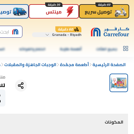
60 دقيقة
30 دقيقة
توصيل سريع
مينتس
توصيل
60 دقيقة
ابحث 
Granada - Riyadh
جميع الفئات
أطعمة طازجة
الخضار والفواكه
الس
الصفحة الرئيسية
أطعمة مجمّدة
الوجبات الجاهزة والمقبلات
د
منت
سا
ح
0
المكونات