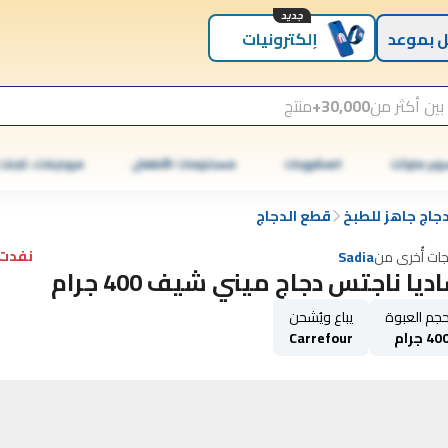
جديد
 بموعد
إلكترونيات
بين أكثر من
30,000+
منتج
وبر ماركت
المشروبات
مستلزمات الأطفال
موبايلات، تابلت
جاج جاهز للطبخ
قطع الدجاج
نفدت 
جات أُخرى من
Sadia
ديا ناجتس دجاج ميني شيف 400 جرام
جم العبوة
يباع ويُشحن
40 جرام
Carrefour