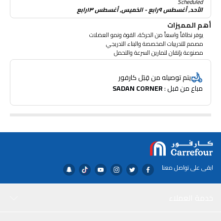
Scheduled
الأحد, أغسطس ٩رابع - الخميس, أغسطس ١٣رابع
أهم المميزات
يوفر نطاقاً واسعاً من الحركة، القوة ونمو العضلات
مصمم للتدريبات المخصصة والبناء التدريجي
مصنوعة بإتقان لتمارين السرعة والتحمل
يتم توصيله من قِبَل كارفور
مباع من قبل : 
SADAN CORNER
ابقى على تواصل معنا
خدمة العملاء