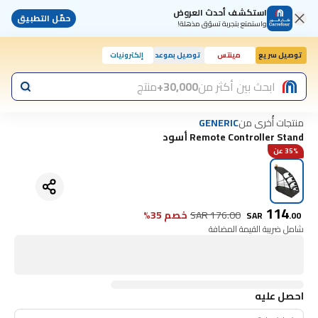
استكشف أحدث العروض
حمّل التطبيق
واستمتع بتجربة تسوّق مذهلة!
توصيل سريع
مينتس
توصيل بموعد
إلكترونيات
اليوم, 10:00 ص
ابحث بين أكثر من
30,000+
منتج
منتجات أُخرى من
GENERIC
Remote Controller Stand أسود
35% عن
114
176.00
SAR
خصم 35%
SAR
.
00
شامل ضريبة القيمة المضافة
احصل عليه