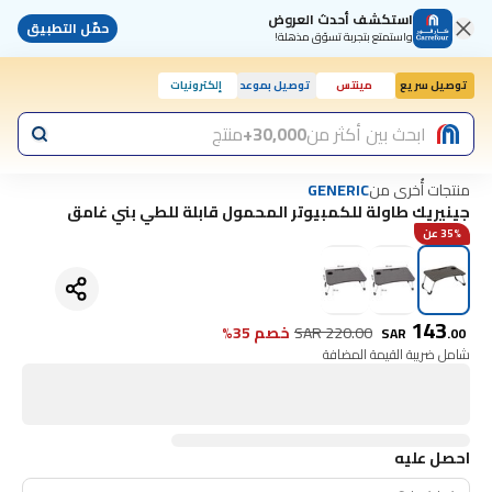
استكشف أحدث العروض
حمّل التطبيق
واستمتع بتجربة تسوّق مذهلة!
توصيل سريع
مينتس
توصيل بموعد
إلكترونيات
اليوم, 10:00 ص
ابحث بين أكثر من
30,000+
منتج
منتجات أُخرى من
GENERIC
جينيريك طاولة للكمبيوتر المحمول قابلة للطي بني غامق
35% عن
143
220.00
SAR
خصم 35%
SAR
.
00
شامل ضريبة القيمة المضافة
احصل عليه