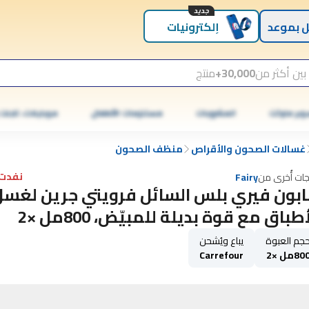
جديد
 بموعد
إلكترونيات
بين أكثر من
30,000+
منتج
وبر ماركت
المشروبات
مستلزمات الأطفال
موبايلات، تابلت
غسالات الصحون والأقراص
منظف ​​الصحون
نفدت 
جات أُخرى من
Fairy
بون فيري بلس السائل فرويتي جرين لغسل
طباق مع قوة بديلة للمبيّض، 800مل ×2
جم العبوة
يباع ويُشحن
80مل ×2
Carrefour