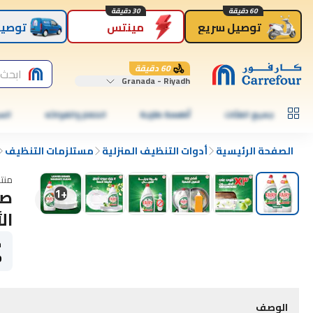
60 دقيقة
30 دقيقة
توصيل سريع
مينتس
توصيل
60 دقيقة
ابحث 
Granada - Riyadh
جميع الفئات
أطعمة طازجة
الخضار والفواكه
الس
الصفحة الرئيسية
أدوات التنظيف المنزلية
مستلزمات التنظيف
منت
صا
1
+
الأ
ح
0
الوصف