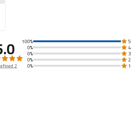
r
5.0
100%
5
0%
4
0%
3
0%
2
2 undefined
0%
1