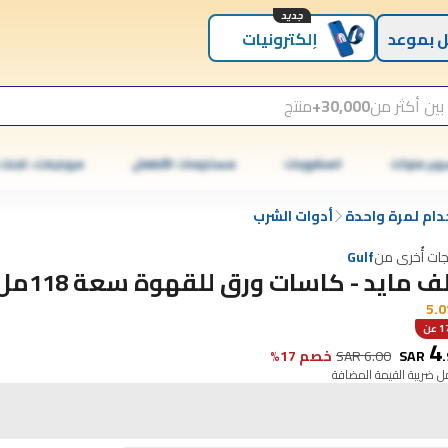
جديد
 بموعد
إلكترونيات
بين أكثر من
30,000+
منتج
وبر ماركت
المشروبات
مستلزمات الأطفال
موبايلات، تابلت
دام لمرة واحدة
أدوات الشرب
جات أُخرى من
Gulf
ف مايد - كاسات ورق للقهوة سعة 118مل
5.0
عن
4
.
SAR
6.00
SAR
خصم 17%
 ضريبة القيمة المضافة