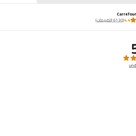
Carrefou
4.4
(
6130 التقييمات
)