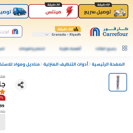
60 دقيقة
30 دقيقة
توصيل سريع
مينتس
توصيل
60 دقيقة
ابحث 
Granada - Riyadh
جميع الفئات
أطعمة طازجة
الخضار والفواكه
الس
الصفحة الرئيسية
أدوات التنظيف المنزلية
مناديل ومواد للاستخ
منت
جل
17% 
99
شامل