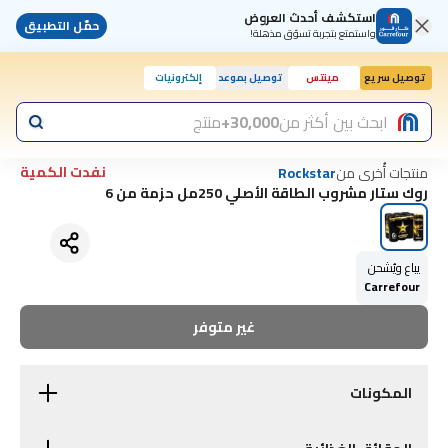
استكشف أحدث العروض
حمّل التطبيق
واستمتع بتجربة تسوّق مذهلة!
توصيل سريع
مينتس
توصيل بموعد
إلكترونيات
اليوم, 10:00 ص
ابحث بين أكثر من
30,000+
منتج
نفدت الكمية
منتجات أُخرى من
Rockstar
روك ستار مشروب الطاقة الأصلي 250مل حزمة من 6
يباع ويُشحن
Carrefour
غير متوفر
المكونات