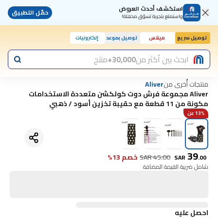
استكشف أحدث العروض
حمّل التطبيق
واستمتع بتجربة تسوّق مذهلة!
توصيل سريع
مينتس
توصيل بموعد
إلكترونيات
ابحث بين أكثر من
30,000+
منتج
منتجات أُخرى من
Aliver
Aliver مجموعة فرش دوت كولكشن متعددة الاستخدامات
مكونة من 11 قطعة مع حقيبة تخزين أسود / ذهبي
13% عن
39
45.00
SAR
خصم 13%
SAR
.
00
شامل ضريبة القيمة المضافة
احصل عليه