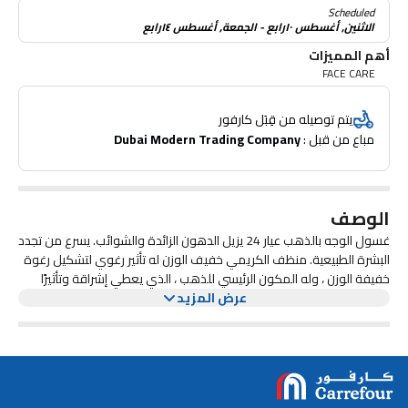
Scheduled
الاثنين, أغسطس ١٠رابع - الجمعة, أغسطس ١٤رابع
أهم المميزات
FACE CARE
يتم توصيله من قِبَل كارفور
مباع من قبل : 
Dubai Modern Trading Company
الوصف
غسول الوجه بالذهب عيار 24 يزيل الدهون الزائدة والشوائب. يسرع من تجدد
البشرة الطبيعية. منظف الكريمي خفيف الوزن له تأثير رغوي لتشكيل رغوة
خفيفة الوزن ، وله المكون الرئيسي للذهب ، الذي يعطي إشراقة وتأثيرًا
عرض المزيد
مضادًا للشيخوخة. يساعد على إزالة التجاعيد ، وشد البشرة وإعطاء بشرتك
توهج الشباب.