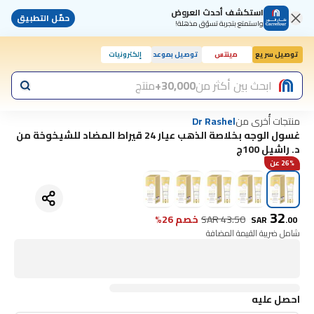
استكشف أحدث العروض
حمّل التطبيق
واستمتع بتجربة تسوّق مذهلة!
توصيل سريع
مينتس
توصيل بموعد
إلكترونيات
ابحث بين أكثر من
30,000+
منتج
منتجات أُخرى من
Dr Rashel
غسول الوجه بخلاصة الذهب عيار 24 قيراط المضاد للشيخوخة من
د. راشيل 100ج
26% عن
32
43.50
SAR
خصم 26%
SAR
.
00
شامل ضريبة القيمة المضافة
احصل عليه