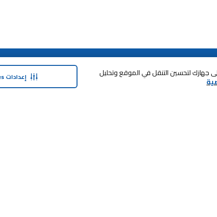
حولنا
وفر معنا
 فوق «قبول الكل Cookies»، فإنك توافق على تخزين cookies على جهازك لتحسين التنقل في الموقع وتحليل
إعدادات Cookies
ية
نبذة عن ماجد الفطيم
بطاقة الهدايا
نبذة عن كارفور
SHARE برنامج الولاء
حول ماجد الفطيم كارفور و المجتمع ماركات
كارفور
العلامات التجارية
وظائف
بيع معنا
منتجات كارفور