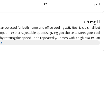
القطر
12
الوصف
 be used for both home and office cooling activities. It is a small but
t option! With 3 Adjustable speeds, giving you choice to Meet your cool
 by rotating the speed knob repeatedly. Comes with a high quality Fan
عر
s on extremely low sound and can be used even in a quiet environment.