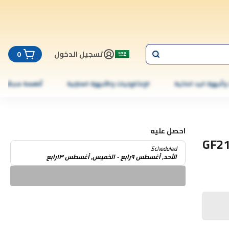
تسجيل الدخول
0
 وأجهزة اليد الذكية
الإلكترونيات والأجهزة المنزلية
أطعمة مجمّدة
احصل عليه
1 بوصة ، 43 واط ، GF21113
Scheduled
الأحد, أغسطس ٩رابع - الخميس, أغسطس ١٣رابع