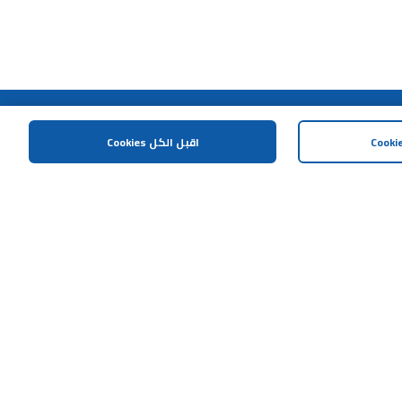
المساعدة و الدعم
اقبل الكل Cookies
اتصل بنا
خريطة الموقع
الشروط و الاحكام
سياسة الخصوصية
إشعار مكافحة العمليات الإحتيالية
سياسة الافصاح المسؤول
هل تحتاج مساعدة؟
البقالة والطعام الطازج
Download Our App