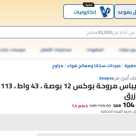
جديد
 بموعد
إلكترونيات
بين أكثر من
30,000+
منتج
وبر ماركت
المشروبات
مستلزمات الأطفال
موبايلات، تابلت
صغيرة
مبردات، سخانا ومعالج هواء
مراوح
جات أُخرى من
Geepas
جيباس مروحة بوكس ​​2
أزرق
104
.
SAR
109.00
SAR
خصم 4%
 ضريبة القيمة المضافة