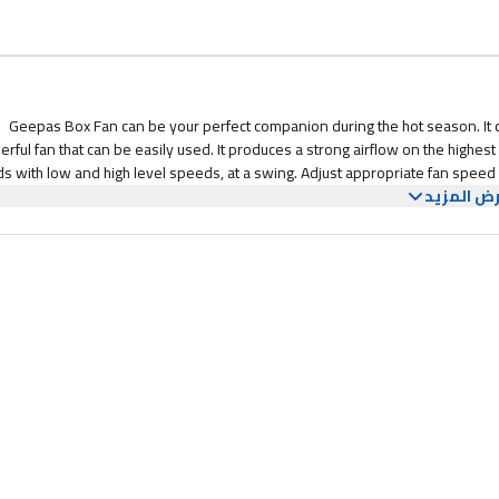
Geepas Box Fan can be your perfect companion during the hot season. It can
rful fan that can be easily used. It produces a strong airflow on the highes
s with low and high level speeds, at a swing. Adjust appropriate fan speed
ض المزيد
guard, it makes sure to keep your kid's fingers safe. The fan run