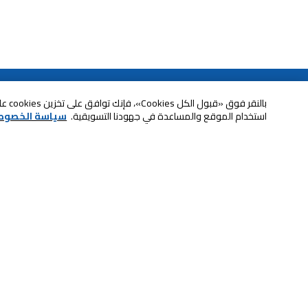
خدمة العملاء
بالنقر
استخدام الموقع والمساعدة في جهودنا التسويقية.
سياسة الخصوص
الصيانة والضمان
ابقى على تواصل معنا
الاسترجاع و التبديل
الدفع بأمان عبر الانترنت
الشحن والتسليم
تواصل معنا عبر الدردشة للحصول على
لا تشيل همها حنًا نوصلها
المساعدة
سكان آند جو
اتصل بنا للحصول على المساعدة
8004414446
خدمة الدفع الذاتي
إعدادات ملفات تعريف الارتباط