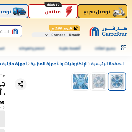
30 دقيقة
توصيل سريع
مينتس
توصيل
اليوم, 2:00 م
ابحث 
Granada - Riyadh
جميع الفئات
أطعمة طازجة
الخضار والفواكه
الس
الصفحة الرئيسية
الإلكترونيات والأجهزة المنزلية
أجهزة منزلية 
منت
، 
95
شامل