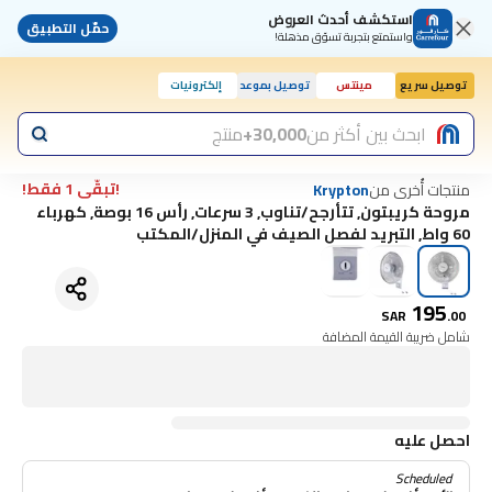
استكشف أحدث العروض
حمّل التطبيق
واستمتع بتجربة تسوّق مذهلة!
توصيل سريع
مينتس
توصيل بموعد
إلكترونيات
اليوم, 10:00 ص
ابحث بين أكثر من
30,000+
منتج
!تبقّى 1 فقط!
منتجات أُخرى من
Krypton
مروحة كريبتون, تتأرجح/تناوب, 3 سرعات, رأس 16 بوصة, كهرباء
60 واط, التبريد لفصل الصيف في المنزل/المكتب
195
SAR
.
00
شامل ضريبة القيمة المضافة
احصل عليه
Scheduled