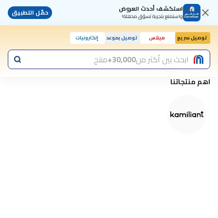
استكشف أحدث العروض
حمّل التطبيق
واستمتع بتجربة تسوّق مذهلة!
توصيل سريع
مينتس
توصيل بموعد
إلكترونيات
اليوم, 10:00 ص
ابحث بين أكثر من
30,000+
منتج
اهم منتجاتنا