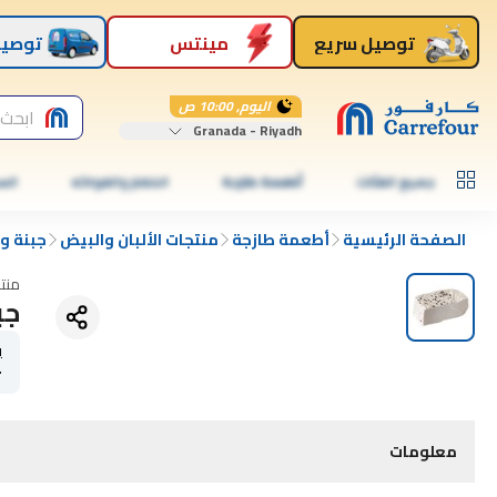
توصيل سريع
مينتس
توصيل
اليوم, 10:00 ص
ابحث 
Granada - Riyadh
جميع الفئات
أطعمة طازجة
الخضار والفواكه
الس
الصفحة الرئيسية
أطعمة طازجة
منتجات الألبان والبيض
جبنة و 
منت
جب
ي
r
معلومات