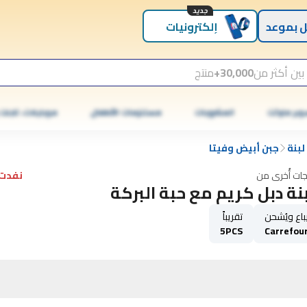
جديد
 بموعد
إلكترونيات
بين أكثر من
30,000+
منتج
وبر ماركت
المشروبات
مستلزمات الأطفال
موبايلات، تابلت
لبنة
جبن أبيض وفيتا
جات أُخرى من
نفدت 
نة دبل كريم مع حبة البركة
باع ويُشحن
تقريباً
5PCS
Carrefou