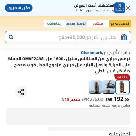
استكشف أحدث العروض
حمّل التطبيق
واستمتع بتجربة تسوّق مذهلة!
توصيل سريع
مينتس
توصيل بموعد
إلكترونيات
ابحث بين أكثر من
30,000+
منتج
منتجات أُخرى من
Olsenmark
ترمس حراري من الستانلس ستيل ، 1600 مل ، OMVF2498 الحفاظ
على الحرارة والعزل البارد عزل حراري مزدوج الجدار كوب مدمج
مقبض قابل للطي
15% عن
192
226.00
SAR
خصم 15%
SAR
.
00
شامل ضريبة القيمة المضافة
احصل عليه