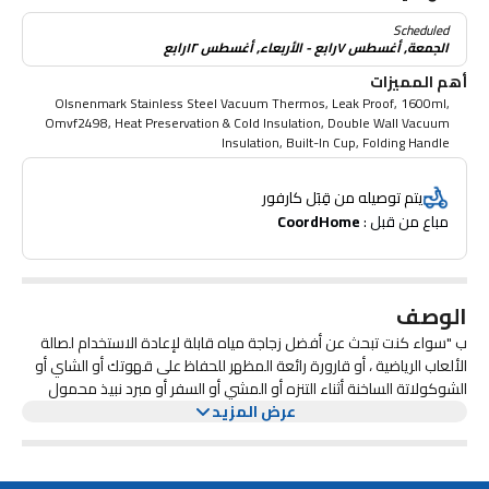
Scheduled
الجمعة, أغسطس ٧رابع - الأربعاء, أغسطس ١٢رابع
أهم المميزات
Olsnenmark Stainless Steel Vacuum Thermos, Leak Proof, 1600ml,
Omvf2498, Heat Preservation & Cold Insulation, Double Wall Vacuum
Insulation, Built-In Cup, Folding Handle
يتم توصيله من قِبَل كارفور
مباع من قبل : 
CoordHome
الوصف
ب "سواء كنت تبحث عن أفضل زجاجة مياه قابلة لإعادة الاستخدام لصالة
الألعاب الرياضية ، أو قارورة رائعة المظهر للحفاظ على قهوتك أو الشاي أو
الشوكولاتة الساخنة أثناء التنزه أو المشي أو السفر أو مبرد نبيذ محمول
عرض المزيد
للحفاظ على صحتك نبيذ بارد لنزهة صيفية بطيئة ، يمكن أن يعمل
أولسينمارك بشكل مثالي مع كل من المشروبات الساخنة والباردة مع تقليل
استخدام البلاستيك بشكل عام. تتميز ترموس أولسينمارك من الستانلس
ستيل بتصميم مدمج وخفيف الوزن. لها غطاء محكم يناسب بشكل مثالي