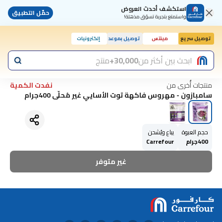
استكشف أحدث العروض
حمّل التطبيق
واستمتع بتجربة تسوّق مذهلة!
توصيل سريع
مينتس
توصيل بموعد
إلكترونيات
ابحث بين أكثر من
30,000+
منتج
منتجات أُخرى من
نفدت الكمية
سامبازون - مهروس فاكهة توت الأسايي غير مُحلّى 400جرام
حجم العبوة
يباع ويُشحن
400جرام
Carrefour
غير متوفر