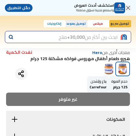
استكشف أحدث العروض
حمّل التطبيق
واستمتع بتجربة تسوّق مذهلة!
توصيل سريع
مينتس
توصيل بموعد
إلكترونيات
ابحث بين أكثر من
30,000+
منتج
نفدت الكمية
منتجات أُخرى من
Hero
هيرو طعام أطفال مهروس فواكه مشكلة 125 جرام
حجم العبوة
يباع ويُشحن
125 جرام
Carrefour
غير متوفر
المكونات