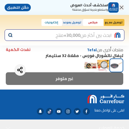
استكشف أحدث العروض
حمّل التطبيق
واستمتع بتجربة تسوّق مذهلة!
توصيل سريع
مينتس
توصيل بموعد
إلكترونيات
ابحث بين أكثر من
30,000+
منتج
نفدت الكمية
منتجات أُخرى من
Tefal
تيفال ناتشورال فورس - مقلاة 32 سنتيمتر
غير متوفر
ابقى على تواصل معنا
خدمة العملاء