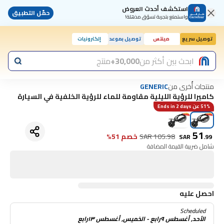
استكشف أحدث العروض
حمّل التطبيق
واستمتع بتجربة تسوّق مذهلة!
توصيل سريع
مينتس
توصيل بموعد
إلكترونيات
ابحث بين أكثر من
30,000+
منتج
منتجات أُخرى من
GENERIC
كاميرا للرؤية الليلية مقاومة للماء للرؤية الخلفية في السيارة
51% عن Ends in 2 days
51
105.98
SAR
خصم 51%
SAR
.
99
شامل ضريبة القيمة المضافة
احصل عليه
Scheduled
الأحد, أغسطس ٩رابع - الخميس, أغسطس ١٣رابع