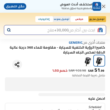
استكشف أحدث العروض
حمّل التطبيق
واستمتع بتجربة تسوّق مذهلة!
توصيل سريع
مينتس
توصيل بموعد
إلكترونيات
اليوم, 10:00 ص
ابحث بين أكثر من
30,000+
منتج
منتجات أُخرى من
GENERIC
كاميرا الرؤية الخلفية للسيارة - مقاومة للماء 360 درجة عالية
الدقة لعكس اتجاه السيارة
51
103.98
SAR
خصم 50%
SAR
.
99
شامل ضريبة القيمة المضافة
احصل عليه
Scheduled