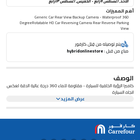
الأحد, أغسطس ٩رابع - الخميس, أغسطس ١٣رابع
أهم المميزات
Generic Car Rear View Backup Camera - Waterproof 360
DegreeRotatable HD Car Reversing Camera Rear Reverse Parking
View
يتم توصيله من قِبَل كارفور
مباع من قبل : 
hybridonlinestore
الوصف
كاميرا الرؤية الخلفية للسيارة - مقاومة للماء 360 درجة عالية الدقة لعكس
اتجاه السيارة
عرض المزيد