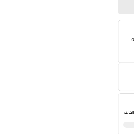
G
 كوب ، حامل الزجاجة 1 قطعة مزدوجة الجانب