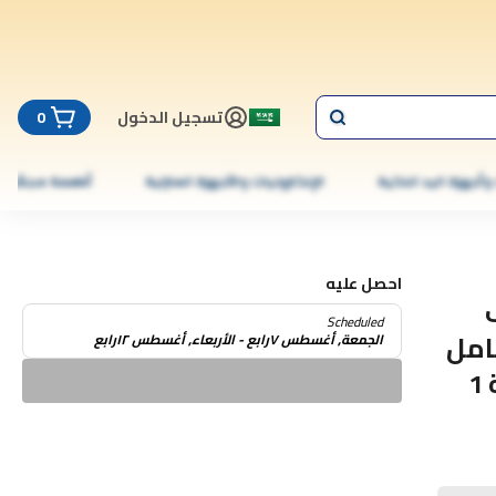
تسجيل الدخول
0
 وأجهزة اليد الذكية
الإلكترونيات والأجهزة المنزلية
أطعمة مجمّدة
احصل عليه
Scheduled
امل
الجمعة, أغسطس ٧رابع - الأربعاء, أغسطس ١٢رابع
المشروبات مكتب القلم ، كوب ، حامل الزجاجة 1