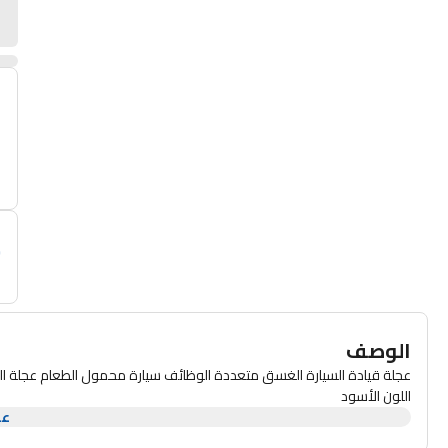
أ
م
الوصف
اللون الأسود
عر