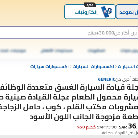
جديد
 بموعد
إلكترونيات
بين أكثر من
30,000+
منتج
وبر ماركت
المشروبات
مستلزمات الأطفال
موبايلات، تابلت
السيارات
اكسسوارات السيارات
اكسسوارات سيارات
جات أُخرى من
GENERIC
لة قيادة السيارة الغسق متعددة الوظائف
ارة محمول الطعام عجلة القيادة صينية ح
عة مزدوجة الجانب اللون الأسود
36
.
SAR
73.98
SAR
خصم 50%
 ضريبة القيمة المضافة