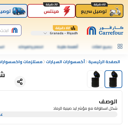
60 دقيقة
30 دقيقة
توصيل سريع
مينتس
توصيل
60 دقيقة
ابحث 
Granada - Riyadh
جميع الفئات
أطعمة طازجة
الخضار والفواكه
الس
الصفحة الرئيسية
أكسسوارات السيارات
مستلزمات واكسسوارات 
شك
الوصف
شكل اسطوانة مع مؤشر ليد صينية للرماد
عر