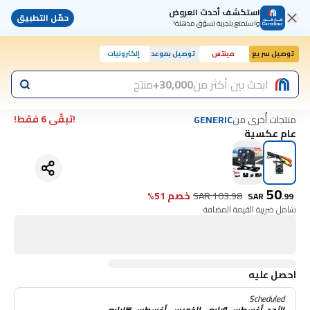
استكشف أحدث العروض
حمّل التطبيق
واستمتع بتجربة تسوّق مذهلة!
توصيل سريع
مينتس
توصيل بموعد
إلكترونيات
ابحث بين أكثر من
30,000+
منتج
!تبقّى 6 فقط!
منتجات أُخرى من
GENERIC
عام عكسية
50
103.98
SAR
خصم 51%
SAR
.
99
شامل ضريبة القيمة المضافة
احصل عليه
Scheduled
الأحد, أغسطس ٩رابع - الخميس, أغسطس ١٣رابع