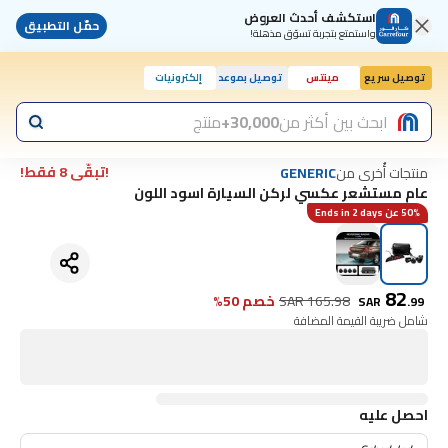
استكشف أحدث العروض
حمّل التطبيق
واستمتع بتجربة تسوّق مذهلة!
توصيل سريع
مينتس
توصيل بموعد
إلكترونيات
اليوم, 2:00 م
ابحث بين أكثر من
30,000+
منتج
!تبقّى 8 فقط!
منتجات أُخرى من
GENERIC
عام مستشعر عكسي لركن السيارة اسود اللون
50% عن Ends in 2 days
82
165.98
SAR
خصم 50%
SAR
.
99
شامل ضريبة القيمة المضافة
احصل عليه