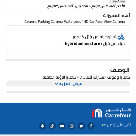
Scheduled
الأحد, أغسطس ٩رابع - الخميس, أغسطس ١٣رابع
أهم المميزات
Generic Parking Camera Waterproof HD Car Rear View Camera
يتم توصيله من قِبَل كارفور
مباع من قبل : 
hybridonlinestore
الوصف
كاميرا وقوف السيارات للماء HD كاميرا الرؤية الخلفية
عرض المزيد
ابقى على تواصل معنا