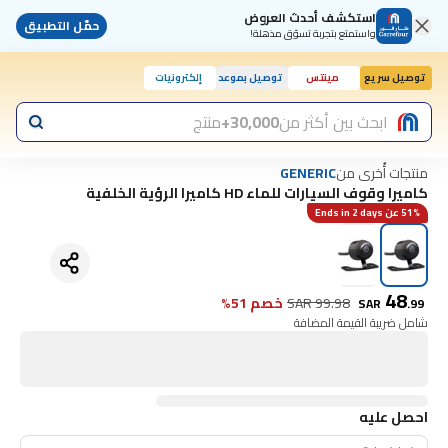
استكشف أحدث العروض
حمّل التطبيق
واستمتع بتجربة تسوّق مذهلة!
توصيل سريع
مينتس
توصيل بموعد
إلكترونيات
ابحث بين أكثر من
30,000+
منتج
منتجات أُخرى من
GENERIC
كاميرا وقوف السيارات للماء HD كاميرا الرؤية الخلفية
51% عن Ends in 2 days
48
99.98
SAR
خصم 51%
SAR
.
99
شامل ضريبة القيمة المضافة
احصل عليه