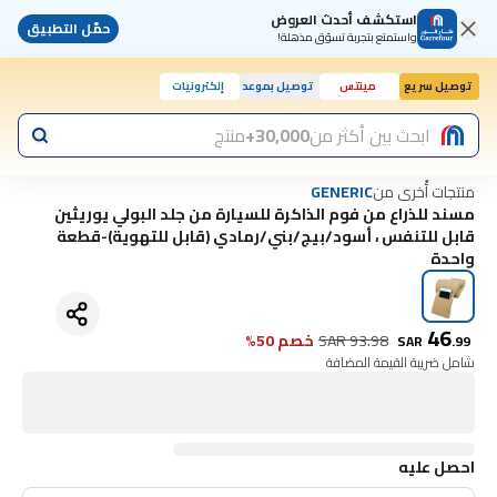
استكشف أحدث العروض
حمّل التطبيق
واستمتع بتجربة تسوّق مذهلة!
توصيل سريع
مينتس
توصيل بموعد
إلكترونيات
ابحث بين أكثر من
30,000+
منتج
منتجات أُخرى من
GENERIC
مسند للذراع من فوم الذاكرة للسيارة من جلد البولي يوريثين
قابل للتنفس ، أسود/بيج/بني/رمادي (قابل للتهوية)-قطعة
واحدة
46
93.98
SAR
خصم 50%
SAR
.
99
شامل ضريبة القيمة المضافة
احصل عليه