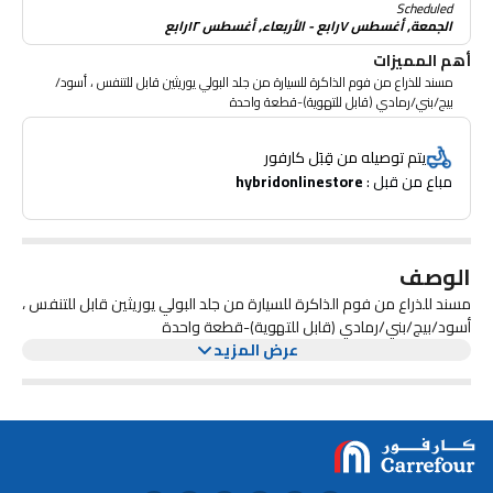
Scheduled
الجمعة, أغسطس ٧رابع - الأربعاء, أغسطس ١٢رابع
أهم المميزات
مسند للذراع من فوم الذاكرة للسيارة من جلد البولي يوريثين قابل للتنفس ، أسود/
بيج/بني/رمادي (قابل للتهوية)-قطعة واحدة
يتم توصيله من قِبَل كارفور
مباع من قبل : 
hybridonlinestore
الوصف
مسند للذراع من فوم الذاكرة للسيارة من جلد البولي يوريثين قابل للتنفس ،
أسود/بيج/بني/رمادي (قابل للتهوية)-قطعة واحدة
عرض المزيد