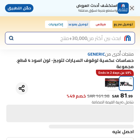
استكشف أحدث العروض
حمّل التطبيق
واستمتع بتجربة تسوّق مذهلة!
توصيل سريع
مينتس
توصيل بموعد
إلكترونيات
ابحث بين أكثر من
30,000+
منتج
منتجات أُخرى من
GENERIC
حساسات عكسية لوقوف السيارات لتوبيز- لون اسود 4 قطع.
مجموعة
49% عن Ends in 2 days
81
161.98
SAR
خصم 49%
SAR
.
99
شامل ضريبة القيمة المضافة
احصل عليه