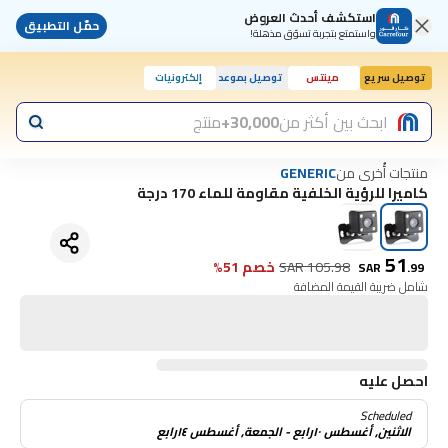
استكشف أحدث العروض
حمّل التطبيق
واستمتع بتجربة تسوّق مذهلة!
توصيل سريع
مينتس
توصيل بموعد
إلكترونيات
ابحث بين أكثر من
30,000+
منتج
منتجات أُخرى من
GENERIC
كاميرا للرؤية الخلفية مقاومة للماء 170 درجة
51
105.98
SAR
خصم 51%
SAR
.
99
شامل ضريبة القيمة المضافة
احصل عليه
Scheduled
الاثنين, أغسطس ١٠رابع - الجمعة, أغسطس ١٤رابع