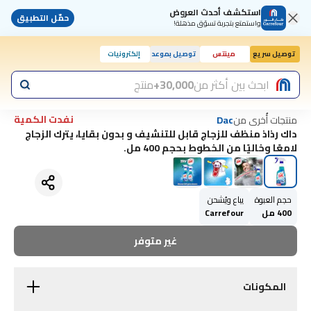
استكشف أحدث العروض
حمّل التطبيق
واستمتع بتجربة تسوّق مذهلة!
توصيل سريع
مينتس
توصيل بموعد
إلكترونيات
ابحث بين أكثر من
30,000+
منتج
نفدت الكمية
منتجات أُخرى من
Dac
داك رذاذ منظف للزجاج قابل للتنشيف و بدون بقايا، يترك الزجاج
لامعًا وخاليًا من الخطوط بحجم 400 مل.
حجم العبوة
يباع ويُشحن
400 مل
Carrefour
غير متوفر
المكونات