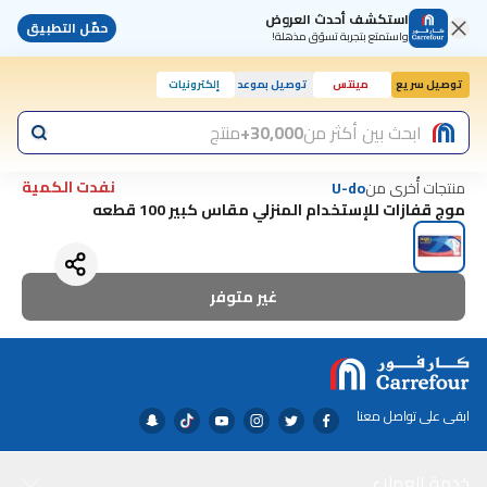
استكشف أحدث العروض
حمّل التطبيق
واستمتع بتجربة تسوّق مذهلة!
توصيل سريع
مينتس
توصيل بموعد
إلكترونيات
اليوم, 10:00 ص
ابحث بين أكثر من
30,000+
منتج
نفدت الكمية
منتجات أُخرى من
U-do
موج قفازات للإستخدام المنزلي مقاس كبير 100 قطعه
غير متوفر
ابقى على تواصل معنا
خدمة العملاء