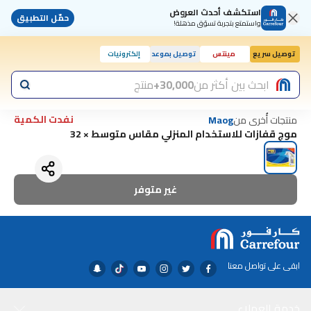
استكشف أحدث العروض
حمّل التطبيق
واستمتع بتجربة تسوّق مذهلة!
توصيل سريع
مينتس
توصيل بموعد
إلكترونيات
اليوم, 10:00 ص
ابحث بين أكثر من
30,000+
منتج
نفدت الكمية
منتجات أُخرى من
Maog
موج قفازات للاستخدام المنزلي مقاس متوسط × 32
غير متوفر
ابقى على تواصل معنا
خدمة العملاء