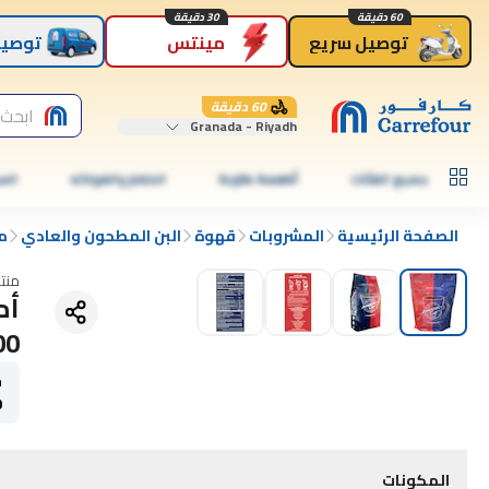
60 دقيقة
30 دقيقة
توصيل سريع
مينتس
توصيل
60 دقيقة
ابحث 
Granada - Riyadh
جميع الفئات
أطعمة طازجة
الخضار والفواكه
الس
الصفحة الرئيسية
المشروبات
قهوة
البن المطحون والعادي
م
منت
أم
300ج
ح
0
المكونات