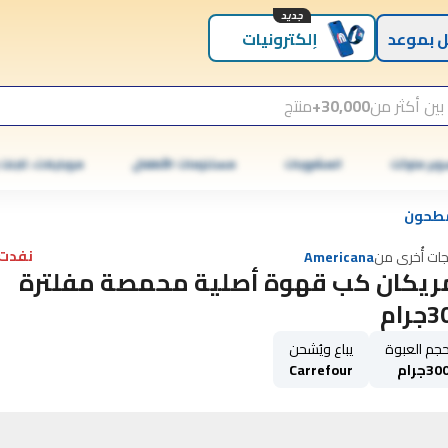
جديد
 بموعد
إلكترونيات
بين أكثر من
30,000+
منتج
وبر ماركت
المشروبات
مستلزمات الأطفال
موبايلات، تابلت
طحون
نفدت 
جات أُخرى من
Americana
ريكان كب قهوة أصلية محمصة مفلترة
رام
جم العبوة
يباع ويُشحن
30جرام
Carrefour