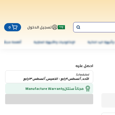
تسجيل الدخول
0
 وأجهزة اليد الذكية
الإلكترونيات والأجهزة المنزلية
أطعمة مجمّدة
احصل عليه
Scheduled
الأحد, أغسطس ٩رابع - الخميس, أغسطس ١٣رابع
مجاناً سنتان
Manufacture Warranty