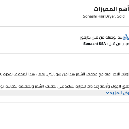
هم المميزات
Sonashi Hair Dryer, Gold
يتم توصيله من قِبَل كارفور
باع من قبل : 
Sonashi KSA
مجفف شعر احترافي: احصلي على تجربة ت
ق الهواء وأربعة إعدادات للحرارة تساعد على تجفيف الشعر وتصفيفه بكفاءة. يو
رافية في وقت قليل.
ض المزيد
لسهولة استخدامه حول الرأس.
افية. قومي بتوصيل السلك واضغطي على زر التشغيل، ثم حركي المجفف برفق بطو
د أو دفقة باردة حسب متطلباتك.
مواصفات المنتج: أداة تصفيف للشعر صغيرة لكن