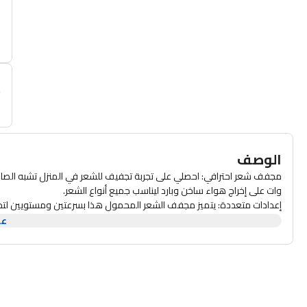
أ
م
الوصف
وات على إخراج هواء ساخن وبارد ليناسب جميع أنواع الشعر.
إعدادات متعددة: يتميز مجفف الشعر المحمول هذا بسرعتين ومستويين لتدف
تصميمه الفريد تدفق الهواء في اتجاه محدد للحصول على نتائج سريعة واحت
عر
تصميم محمول: مجفف شعر خفيف الوزن ويناسب حقائب السفر بسهولة. يتميز بسلك دوار بزاوية 360 درجة 
طريقة الاستخدام: مجفف شعر سهل الاستخدام على طراز الصالونات الاحتر
الشعر بالكامل دون لمس فروة الرأس. قومي باختيار تدفق هواء ساخن أو بار
فولت بتردد 60/50 هرتز.