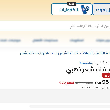
جديد
 بموعد
إلكترونيات
بين أكثر من
30,000+
منتج
وبر ماركت
المشروبات
مستلزمات الأطفال
موبايلات، تابلت
ية الشعر
أدوات تصفيف الشعر وملحقاتها
مجفف شعر
جات أُخرى من
Sonashi
فف شعر ذهبي
عن
95
.
SAR
119.00
SAR
خصم 20%
 ضريبة القيمة المضافة