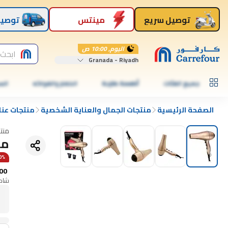
توصيل سريع
مينتس
توصيل
اليوم, 10:00 ص
ابحث 
Granada - Riyadh
جميع الفئات
أطعمة طازجة
الخضار والفواكه
الس
الصفحة الرئيسية
منتجات الجمال والعناية الشخصية
منتجات عنا
منت
مج
20% 
00
شامل