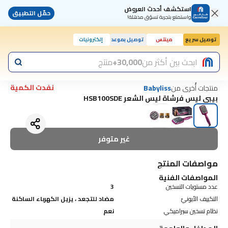
استكشف أحدث العروض
حمّل التطبيق
واستمتع بتجربة تسوّق مذهلة!
توصيل سريع
مينتس
توصيل بموعد
إلكترونيات
ابحث بين أكثر من
30,000+
منتج
نفدت الكمية
منتجات أُخرى من
Babyliss
بيبي ليس فرشاة ليس الشعر HSB100SDE
غير متوفر
مواصفات المنتج
المواصفات الفنية
عدد مستويات التسخين
3
التكييف الأيونيّ
مضاد للتجعد ، يزيل الكهرباء الساكنة
نظام تسخين سيراميكي
نعم