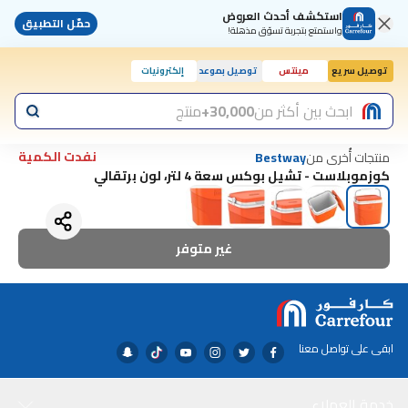
استكشف أحدث العروض
حمّل التطبيق
واستمتع بتجربة تسوّق مذهلة!
توصيل سريع
مينتس
توصيل بموعد
إلكترونيات
ابحث بين أكثر من
30,000+
منتج
نفدت الكمية
منتجات أُخرى من
Bestway
كوزموبلاست - تشيل بوكس سعة 4 لتر، لون برتقالي
غير متوفر
ابقى على تواصل معنا
خدمة العملاء