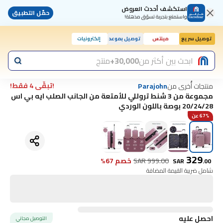
استكشف أحدث العروض
حمّل التطبيق
واستمتع بتجربة تسوّق مذهلة!
توصيل سريع
مينتس
توصيل بموعد
إلكترونيات
ابحث بين أكثر من
30,000+
منتج
!تبقّى 4 فقط!
منتجات أُخرى من
Parajohn
مجموعة من 3 شنط تروللي للأمتعة من الجانب الصلب ايه بي اس
20/24/28 بوصة باللون الوردي
67% عن
329
999.00
SAR
خصم 67%
SAR
.
00
شامل ضريبة القيمة المضافة
احصل عليه
التوصيل مجاني