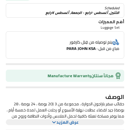
Scheduled
الاثنين, أغسطس ١٠رابع - الجمعة, أغسطس ١٤رابع
أهم المميزات
Luggage Set
يتم توصيله من قِبَل كارفور
مباع من قبل : 
PARA JOHN KSA
مجاناً سنتان
Manufacture Warranty
الوصف
حقائب سفر باراجون الدوارة ، مجموعة من 3 (20 بوصة ، 24 بوصة ، 28
بوصة) جيد لقضاء عطلات نهاية الأسبوع أو رحلات العمل لمدة خمسة أيام ،
مما يوفر مساحة تعبئة كافية لحمل الملابس وأدوات النظافة وزوج من
عرض المزيد
الأحذية. تستفيد حقيبة السفر بشكل كبير من شيل ABS حيث إنها قوية
ومتينة ومقاومة للخدش-ولكنها خفيفة أيضًا بما يكفي للحفاظ على وزن